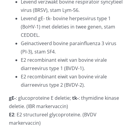
Levend verzwakt bovine respiratoir syncytieel
virus (BRSV), stam Lym-56.
Levend gE- tk- bovine herpesvirus type 1
(BoHV-1) met deleties in twee genen, stam
CEDDEL.
Geïnactiveerd bovine parainfluenza 3 virus
(PI-3), stam SF4.
E2 recombinant eiwit van bovine virale
diarreevirus type 1 (BVDV-1).
E2 recombinant eiwit van bovine virale
diarreevirus type 2 (BVDV-2).
gE-
: glucoproteïne E deletie;
tk-
: thymidine kinase
deletie. (IBR markervaccin)
E2
: E2 structureel glycoproteïne. (BVDV
markervaccin)