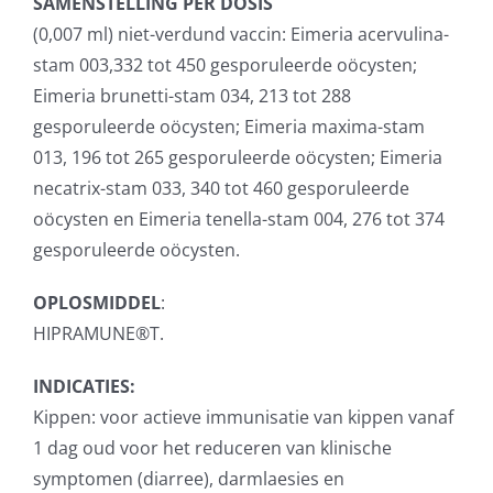
SAMENSTELLING PER DOSIS
(0,007 ml) niet-verdund vaccin: Eimeria acervulina-
stam 003,332 tot 450 gesporuleerde oöcysten;
Eimeria brunetti-stam 034, 213 tot 288
gesporuleerde oöcysten; Eimeria maxima-stam
013, 196 tot 265 gesporuleerde oöcysten; Eimeria
necatrix-stam 033, 340 tot 460 gesporuleerde
oöcysten en Eimeria tenella-stam 004, 276 tot 374
gesporuleerde oöcysten.
OPLOSMIDDEL
:
HIPRAMUNE®T.
INDICATIES:
Kippen: voor actieve immunisatie van kippen vanaf
1 dag oud voor het reduceren van klinische
symptomen (diarree), darmlaesies en