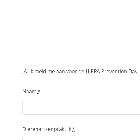
Skip
to
content
JA, ik meld me aan voor de HIPRA Prevention Day
Naam
*
Dierenartsenpraktijk
*