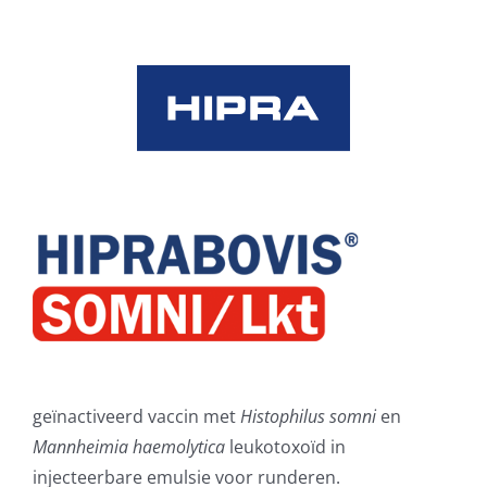
Skip
to
content
geïnactiveerd vaccin met
Histophilus somni
en
Mannheimia haemolytica
leukotoxoïd in
injecteerbare emulsie voor runderen.