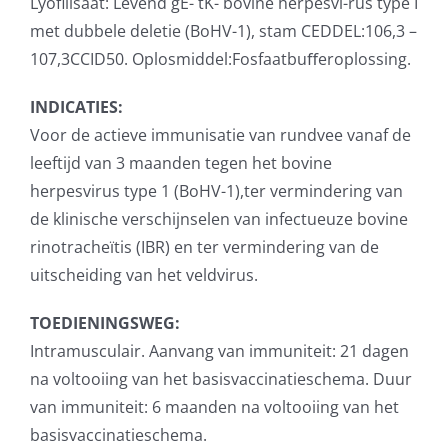
Lyofilisaat: Levend gE- tK- bovine herpesvi-rus type I
met dubbele deletie (BoHV-1), stam CEDDEL:106,3 –
107,3CCID50. Oplosmiddel:Fosfaatbuﬀeroplossing.
INDICATIES:
Voor de actieve immunisatie van rundvee vanaf de
leeftijd van 3 maanden tegen het bovine
herpesvirus type 1 (BoHV-1),ter vermindering van
de klinische verschijnselen van infectueuze bovine
rinotracheïtis (IBR) en ter vermindering van de
uitscheiding van het veldvirus.
TOEDIENINGSWEG:
Intramusculair. Aanvang van immuniteit: 21 dagen
na voltooiing van het basisvaccinatieschema. Duur
van immuniteit: 6 maanden na voltooiing van het
basisvaccinatieschema.