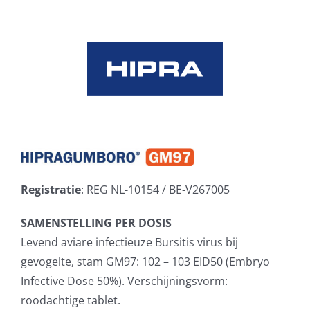
Skip
to
content
Registratie
: REG NL-10154 / BE-V267005
SAMENSTELLING PER DOSIS
Levend aviare infectieuze Bursitis virus bij
gevogelte, stam GM97: 102 – 103 EID50 (Embryo
Infective Dose 50%). Verschijningsvorm:
roodachtige tablet.