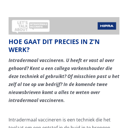
Skip
to
content
HOE GAAT DIT PRECIES IN Z’N
WERK?
Intradermaal vaccineren. U heeft er vast al over
gehoord? Kent u een collega varkenshouder die
deze techniek al gebruikt? Of misschien past u het
zelf al toe op uw bedrijf? In de komende twee
nieuwsbrieven komt u alles te weten over
intradermaal vaccineren.
Intradermaal vaccineren is een techniek die het
toelaat om een entstof in de huid in te brengen.