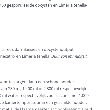
460 gesporuleerde oöcysten en Eimeria tenella-
diarree), darmlaesies en oöcystenoutput
necatrix en Eimeria tenella.
Duur van immuniteit
:
rvoor te zorgen dat u een schone houder
n 280 ml, 1.400 ml of 2.800 ml respectievelijk
 ml water respectievelijk voor flacons met 1.000,
 op kamertemperatuur in een geschikte houder.
nt met al de klaargemaakte vaccinoplosssing. Houd