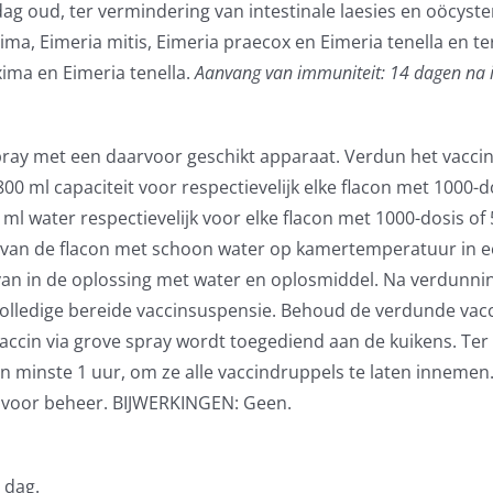
dag oud, ter vermindering van intestinale laesies en oöcys
ma, Eimeria mitis, Eimeria praecox en Eimeria tenella en te
ima en Eimeria tenella.
Aanvang van immuniteit: 14 dagen na 
pray met een daarvoor geschikt apparaat. Verdun het vacci
0 ml capaciteit voor respectievelijk elke flacon met 1000-d
l water respectievelijk voor elke flacon met 1000-dosis of 
an de flacon met schoon water op kamertemperatuur in een
an in de oplossing met water en oplosmiddel. Na verdunni
 volledige bereide vaccinsuspensie. Behoud de verdunde va
accin via grove spray wordt toegediend aan de kuikens. Ter 
en minste 1 uur, om ze alle vaccindruppels te laten innemen.
en voor beheer. BIJWERKINGEN: Geen.
 dag.