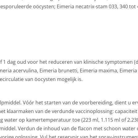
esporuleerde oöcysten; Eimeria necatrix-stam 033, 340 tot 
af 1 dag oud voor het reduceren van klinische symptomen (
ria acervulina, Eimeria brunetti, Eimeria maxima, Eimeria 
circulatie van öocysten mogelijk is.
pmiddel. Vóór het starten van de voorbereiding, dient u e
t klaarmaken van de verdunde vaccinoplossing: capaciteit va
eg water op kamertemperatuur toe (223 ml, 1.115 ml of 2.230
osmiddel. Verdun de inhoud van de flacon met schoon water
vorige oplossing. Vul het reservoir van het spray-instrume