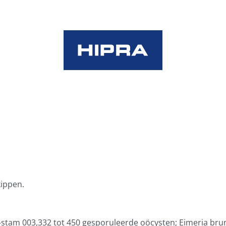
kippen.
a-stam 003,332 tot 450 gesporuleerde oöcysten; Eimeria bru