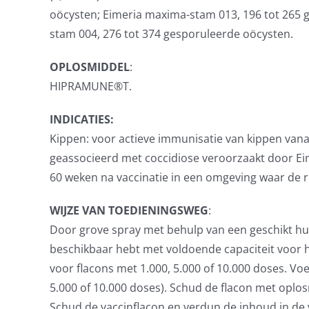
oöcysten; Eimeria maxima-stam 013, 196 tot 265 g
stam 004, 276 tot 374 gesporuleerde oöcysten.
OPLOSMIDDEL
:
HIPRAMUNE®T.
INDICATIES:
Kippen: voor actieve immunisatie van kippen van
geassocieerd met coccidiose veroorzaakt door Eime
60 weken na vaccinatie in een omgeving waar de re
WIJZE VAN
TOEDIENINGSWEG
:
Door grove spray met behulp van een geschikt hul
beschikbaar hebt met voldoende capaciteit voor he
voor flacons met 1.000, 5.000 of 10.000 doses. Vo
5.000 of 10.000 doses). Schud de flacon met opl
Schud de vaccinflacon en verdun de inhoud in de 