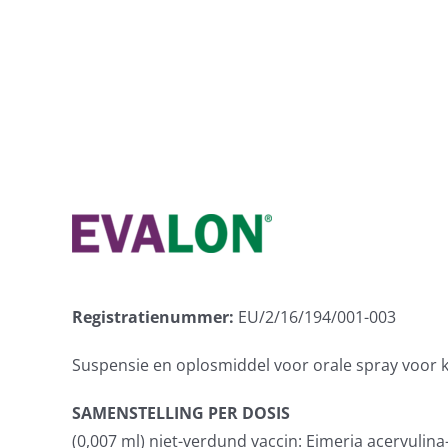
Skip
to
content
Registratienummer:
EU/2/16/194/001-003
Suspensie en oplosmiddel voor orale spray voor 
SAMENSTELLING PER DOSIS
(0,007 ml) niet-verdund vaccin: Eimeria acervulin