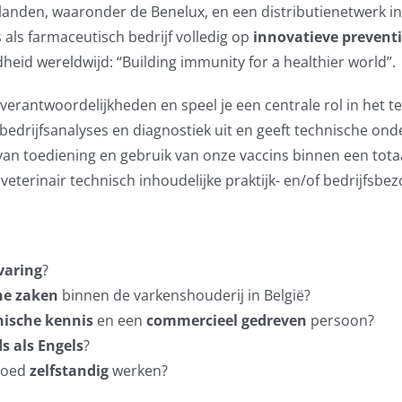
0 landen, waaronder de Benelux, en een distributienetwerk 
 als farmaceutisch bedrijf volledig op
innovatieve prevent
eid wereldwijd: “Building immunity for a healthier world”.
verantwoordelijkheden en speel je een centrale rol in het te
, bedrijfsanalyses en diagnostiek uit en geeft technische on
van toediening en gebruik van onze vaccins binnen een tot
veterinair technisch inhoudelijke praktijk- en/of bedrijfsbe
varing
?
he zaken
binnen de varkenshouderij in België?
hnische kennis
en een
commercieel gedreven
persoon?
s als Engels
?
 goed
zelfstandig
werken?