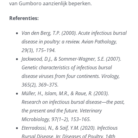
van Gumboro aanzienlijk beperken.
Referenties:
Van den Berg, T.P. (2000).
Acute infectious bursal
disease in poultry: a review.
Avian Pathology,
29(3), 175–194.
Jackwood, D.J., & Sommer-Wagner, S.E. (2007).
Genetic characteristics of infectious bursal
disease viruses from four continents.
Virology,
365(2), 369–375.
Müller, H., Islam, M.R., & Raue, R. (2003).
Research on infectious bursal disease—the past,
the present and the future.
Veterinary
Microbiology, 97(1–2), 153–165.
Eterradossi, N., & Saif, Y.M. (2020).
Infectious
Bursal Disease. In: Diseases of Poultry, 14th